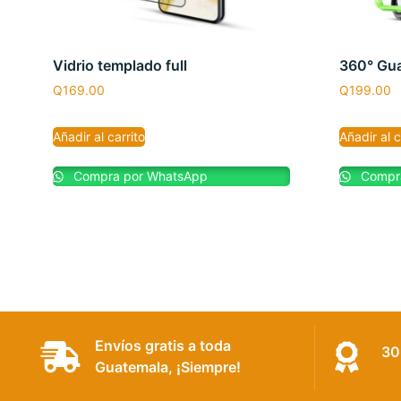
Vidrio templado full
360° Gua
Q
169.00
Q
199.00
Añadir al carrito
Añadir al c
Compra por WhatsApp
Compra
Envíos gratis a toda
30
Guatemala, ¡Siempre!