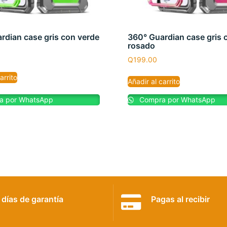
rdian case gris con verde
360° Guardian case gris 
rosado
Q
199.00
arrito
Añadir al carrito
 por WhatsApp
Compra por WhatsApp
 días de garantía
Pagas al recibir