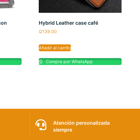
con
Hybrid Leather case café
Q
139.00
Añadir al carrito
Compra por WhatsApp
Atención personalizada
siempre