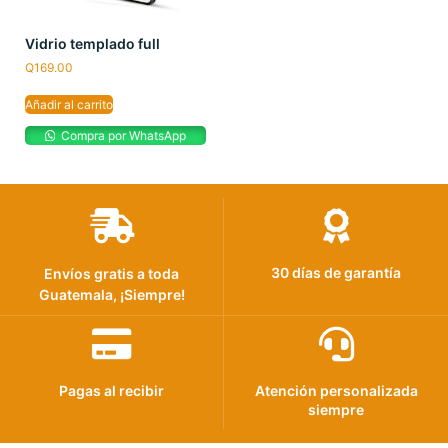
Vidrio templado full
Q
169.00
Añadir al carrito
Compra por WhatsApp
30 días de garantía
Envíos gratis a toda
Guatemala, ¡Siempre!
Pagas al recibir
Atención personalizada
siempre