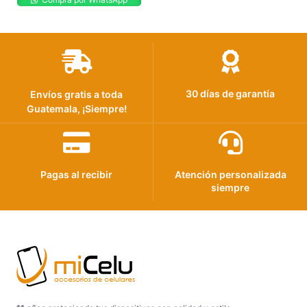
30 días de garantía
Envíos gratis a toda
Guatemala, ¡Siempre!
Pagas al recibir
Atención personalizada
siempre