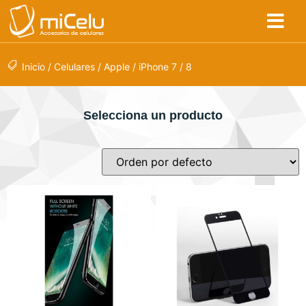
Inicio
/
Celulares
/
Apple
/ iPhone 7 / 8
Selecciona un producto