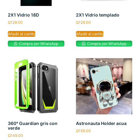
2X1 Vidrio 18D
2X1 Vidrio templado
Q
129.00
Q
129.00
Añadir al carrito
Añadir al carrito
Compra por WhatsApp
Compra por WhatsApp
360° Guardian gris con
Astronauta Holder acua
verde
Q
159.00
Q
149.00