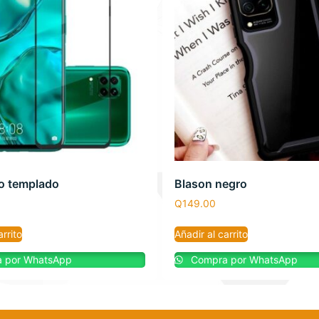
io templado
Blason negro
Q
149.00
arrito
Añadir al carrito
 por WhatsApp
Compra por WhatsApp