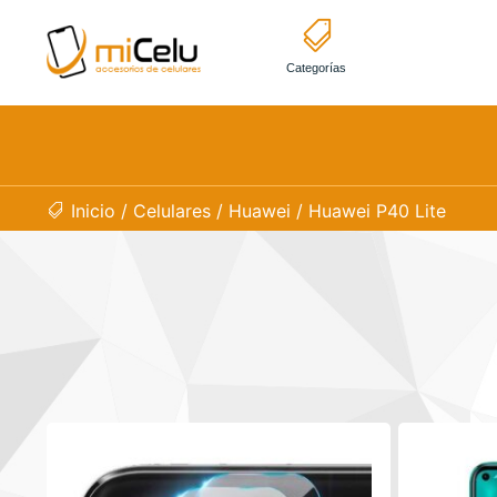
Categorías
Inicio
/
Celulares
/
Huawei
/ Huawei P40 Lite