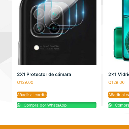
2X1 Protector de cámara
2×1 Vidr
Q
129.00
Q
129.00
Añadir al carrito
Añadir al c
Compra por WhatsApp
Compra