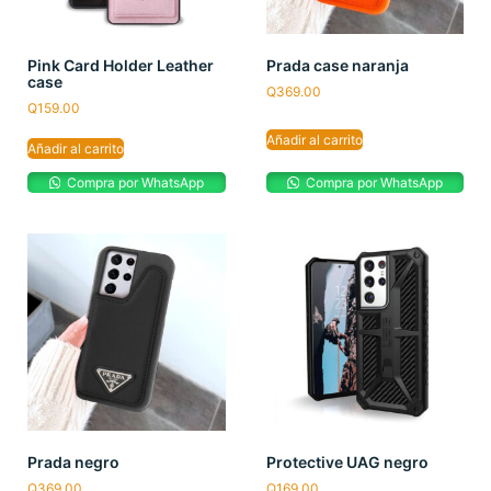
Pink Card Holder Leather
Prada case naranja
case
Q
369.00
Q
159.00
Añadir al carrito
Añadir al carrito
Compra por WhatsApp
Compra por WhatsApp
Prada negro
Protective UAG negro
Q
369.00
Q
169.00