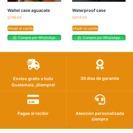
Wallet case aguacate
Waterproof case
Q
169.00
Q
314.00
Añadir al carrito
Añadir al carrito
Compra por WhatsApp
Compra por WhatsApp
30 días de garantía
Envíos gratis a toda
Guatemala, ¡Siempre!
Pagas al recibir
Atención personalizada
siempre