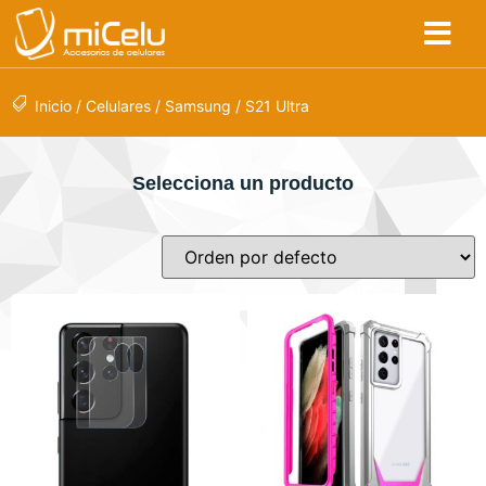
Inicio
/
Celulares
/
Samsung
/ S21 Ultra
Selecciona un producto