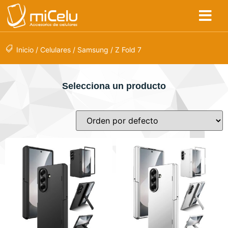
Inicio
/
Celulares
/
Samsung
/ Z Fold 7
Selecciona un producto