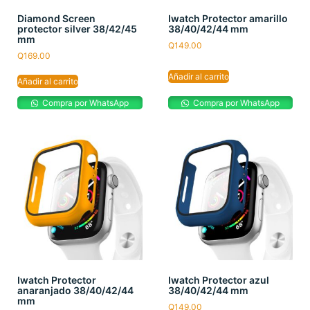
Diamond Screen
Iwatch Protector amarillo
protector silver 38/42/45
38/40/42/44 mm
mm
Q
149.00
Q
169.00
Añadir al carrito
Añadir al carrito
Compra por WhatsApp
Compra por WhatsApp
Iwatch Protector
Iwatch Protector azul
anaranjado 38/40/42/44
38/40/42/44 mm
mm
Q
149.00