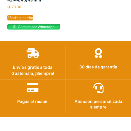
Q
179.00
Añadir al carrito
Compra por WhatsApp
30 días de garantía
Envíos gratis a toda
Guatemala, ¡Siempre!
Pagas al recibir
Atención personalizada
siempre