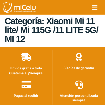
Categoría:
Xiaomi Mi 11
lite/ Mi 115G /11 LITE 5G/
MI 12
30 días de garantía
Envíos gratis a toda
Guatemala, ¡Siempre!
Pagas al recibir
Atención personalizada
siempre