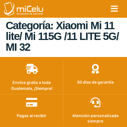
Categoría:
Xiaomi Mi 11
lite/ Mi 115G /11 LITE 5G/
MI 32
30 días de garantía
Envíos gratis a toda
Guatemala, ¡Siempre!
Pagas al recibir
Atención personalizada
siempre