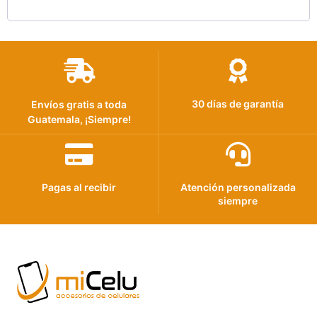
30 días de garantía
Envíos gratis a toda
Guatemala, ¡Siempre!
Pagas al recibir
Atención personalizada
siempre