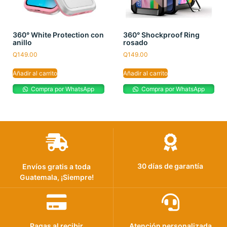
360° White Protection con
360° Shockproof Ring
anillo
rosado
Q
149.00
Q
149.00
Añadir al carrito
Añadir al carrito
Compra por WhatsApp
Compra por WhatsApp
30 días de garantía
Envíos gratis a toda
Guatemala, ¡Siempre!
Pagas al recibir
Atención personalizada