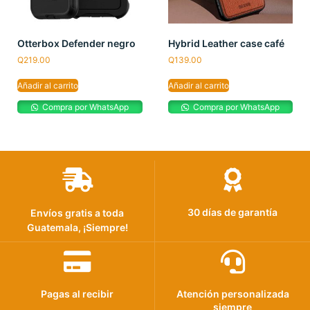
Otterbox Defender negro
Hybrid Leather case café
Q
219.00
Q
139.00
Añadir al carrito
Añadir al carrito
Compra por WhatsApp
Compra por WhatsApp
30 días de garantía
Envíos gratis a toda
Guatemala, ¡Siempre!
Pagas al recibir
Atención personalizada
siempre