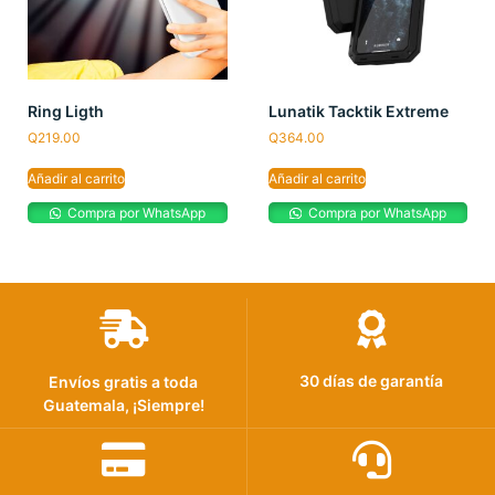
Ring Ligth
Lunatik Tacktik Extreme
Q
219.00
Q
364.00
Añadir al carrito
Añadir al carrito
Compra por WhatsApp
Compra por WhatsApp
30 días de garantía
Envíos gratis a toda
Guatemala, ¡Siempre!