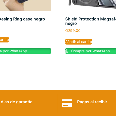
Desing Ring case negro
Shield Protection Magsaf
negro
Q
299.00
arrito
Añadir al carrito
 por WhatsApp
Compra por WhatsApp
 días de garantía
Pagas al recibir