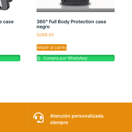
e case
360° Full Body Protection case
negro
Q
299.00
Añadir al carrito
Compra por WhatsApp
Atención personalizada
siempre