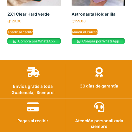
2X1 Clear Hard verde
Astronauta Holder lila
Q
129.00
Q
159.00
Añadir al carrito
Añadir al carrito
Compra por WhatsApp
Compra por WhatsApp
30 días de garantía
Envíos gratis a toda
Guatemala, ¡Siempre!
Pagas al recibir
Atención personalizada
siempre