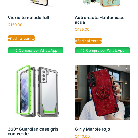
Vidrio templado full
Astronauta Holder case
acua
Q
169.00
Q
159.00
Añadir al carrito
Añadir al carrito
Compra por WhatsApp
Compra por WhatsApp
360° Guardian case gris
Girly Marble rojo
con verde
Q
149.00