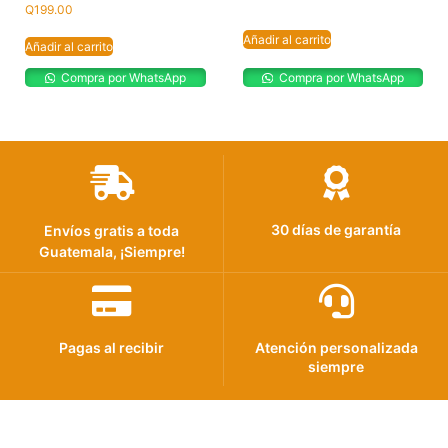
Q
199.00
Añadir al carrito
Añadir al carrito
Compra por WhatsApp
Compra por WhatsApp
30 días de garantía
Envíos gratis a toda
Guatemala, ¡Siempre!
Pagas al recibir
Atención personalizada
siempre