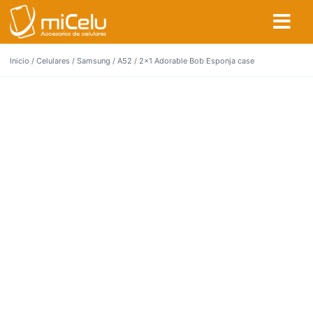
Inicio
/
Celulares
/
Samsung
/
A52
/ 2×1 Adorable Bob Esponja case