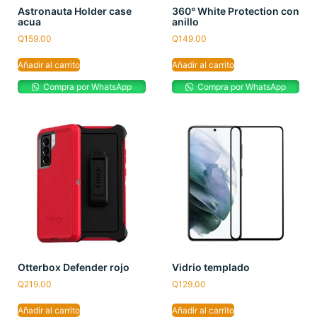
Astronauta Holder case
360° White Protection con
acua
anillo
Q
159.00
Q
149.00
Añadir al carrito
Añadir al carrito
Compra por WhatsApp
Compra por WhatsApp
Otterbox Defender rojo
Vidrio templado
Q
219.00
Q
129.00
Añadir al carrito
Añadir al carrito