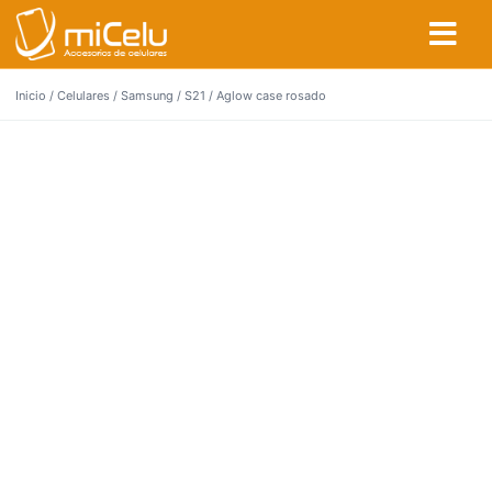
Inicio
/
Celulares
/
Samsung
/
S21
/ Aglow case rosado