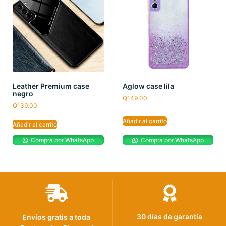
Leather Premium case
Aglow case lila
negro
Q
149.00
Q
139.00
Añadir al carrito
Añadir al carrito
Compra por WhatsApp
Compra por WhatsApp
30 días de garantía
Envíos gratis a toda