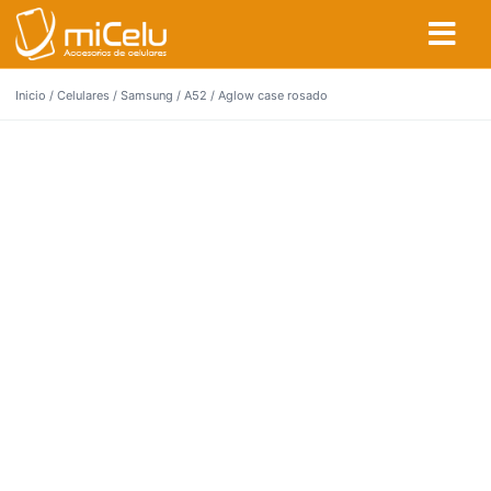
Inicio
/
Celulares
/
Samsung
/
A52
/ Aglow case rosado