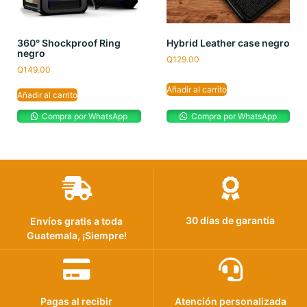
360° Shockproof Ring
Hybrid Leather case negro
negro
Q
129.00
Q
149.00
Añadir al carrito
Añadir al carrito
Compra por WhatsApp
Compra por WhatsApp
30 días de garantía
Envíos gratis a toda
Guatemala, ¡Siempre!
Pagas al recibir
Atención personalizada