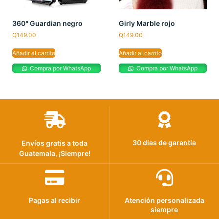
360° Guardian negro
Girly Marble rojo
Q
149.00
Q
149.00
Añadir al carrito
Añadir al carrito
Compra por WhatsApp
Compra por WhatsApp
30 días de garantía
Envíos gratis a toda
Guatemala, ¡Siempre!
Pagas al recibir
Atención personalizada
siempre