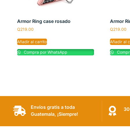
Armor Ring case rosado
Armor Ri
Q
219.00
Q
219.00
Añadir al carrito
Añadir al c
Compra por WhatsApp
Compra
Envíos gratis a toda
30
Guatemala, ¡Siempre!