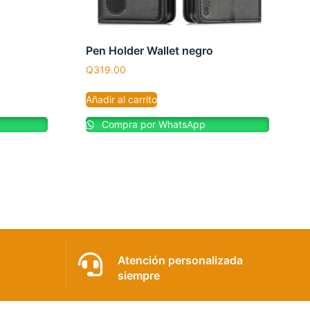
o
Pen Holder Wallet negro
Q
319.00
Añadir al carrito
Compra por WhatsApp
Atención personalizada
siempre