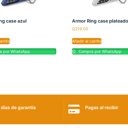
ng case azul
Armor Ring case platead
Q
219.00
arrito
Añadir al carrito
 por WhatsApp
Compra por WhatsApp
 días de garantía
Pagas al recibir