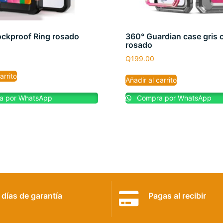
ckproof Ring rosado
360° Guardian case gris 
rosado
Q
199.00
arrito
Añadir al carrito
 por WhatsApp
Compra por WhatsApp
 días de garantía
Pagas al recibir