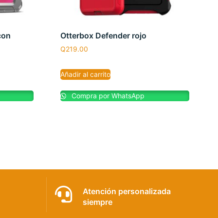
con
Otterbox Defender rojo
Q
219.00
Añadir al carrito
Compra por WhatsApp
Atención personalizada
siempre