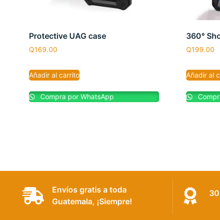
Protective UAG case
360° Sho
Q
169.00
Q
199.00
Añadir al carrito
Añadir al c
Compra por WhatsApp
Compra
Envíos gratis a toda
30
Guatemala, ¡Siempre!