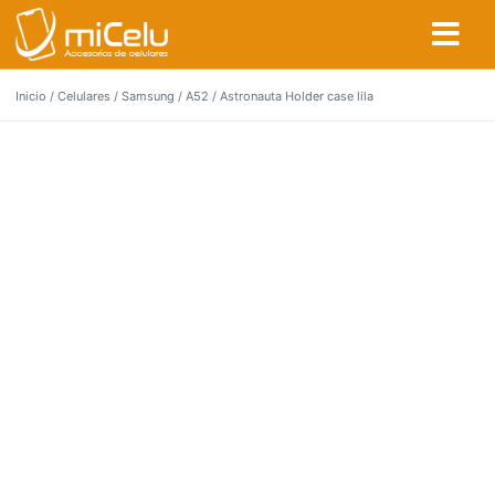
Inicio
/
Celulares
/
Samsung
/
A52
/ Astronauta Holder case lila