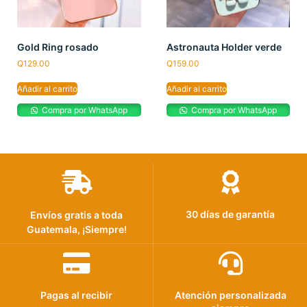
Gold Ring rosado
Astronauta Holder verde
Q
129.00
Q
159.00
Añadir al carrito
Añadir al carrito
Compra por WhatsApp
Compra por WhatsApp
30 días de garantía
Envíos gratis a toda
Guatemala, ¡Siempre!
Pagas al recibir
Atención personalizada