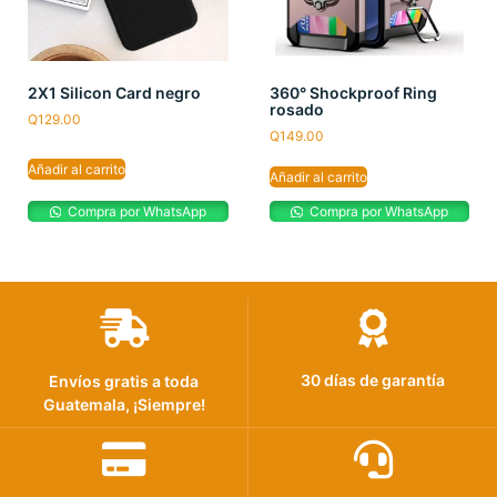
2X1 Silicon Card negro
360° Shockproof Ring
rosado
Q
129.00
Q
149.00
Añadir al carrito
Añadir al carrito
Compra por WhatsApp
Compra por WhatsApp
30 días de garantía
Envíos gratis a toda
Guatemala, ¡Siempre!