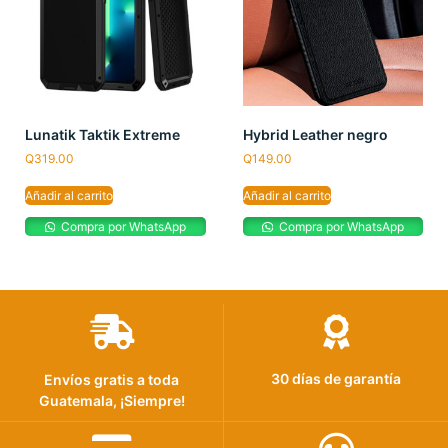
Lunatik Taktik Extreme
Hybrid Leather negro
Q
319.00
Q
149.00
Añadir al carrito
Añadir al carrito
Compra por WhatsApp
Compra por WhatsApp
30 días de garantía
Envíos gratis a toda
Guatemala, ¡Siempre!