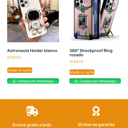
Astronauta Holder blanco
360° Shockproof Ring
rosado
Q
159.00
Q
149.00
Añadir al carrito
Añadir al carrito
Compra por WhatsApp
Compra por WhatsApp
30 días de garantía
Envíos gratis a toda