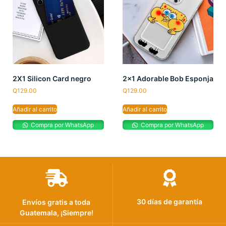
2X1 Silicon Card negro
2×1 Adorable Bob Esponja
Q
129.00
Q
129.00
Añadir al carrito
Añadir al carrito
Compra por WhatsApp
Compra por WhatsApp
30 días de garantía
Envíos gratis a toda
Guatemala, ¡Siempre!