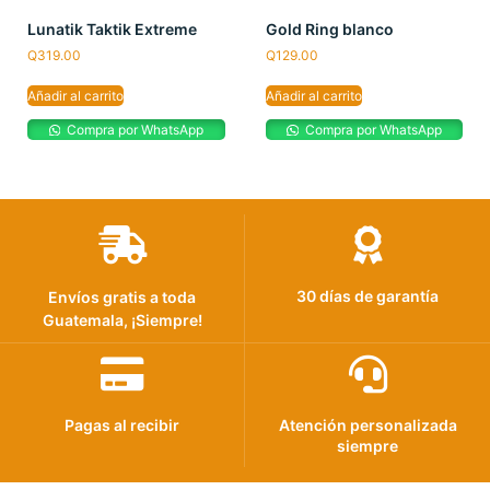
Lunatik Taktik Extreme
Gold Ring blanco
Q
319.00
Q
129.00
Añadir al carrito
Añadir al carrito
Compra por WhatsApp
Compra por WhatsApp
30 días de garantía
Envíos gratis a toda
Guatemala, ¡Siempre!
Pagas al recibir
Atención personalizada
siempre