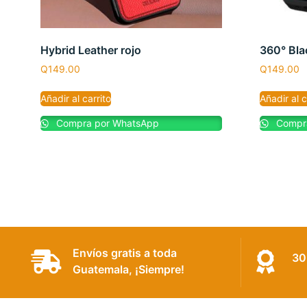
Hybrid Leather rojo
360° Bla
Q
149.00
Q
149.00
Añadir al carrito
Añadir al c
Compra por WhatsApp
Compra
Envíos gratis a toda
30
Guatemala, ¡Siempre!