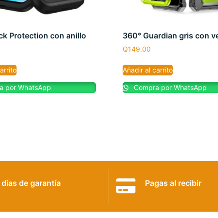
ck Protection con anillo
360° Guardian gris con v
Q
149.00
arrito
Añadir al carrito
 por WhatsApp
Compra por WhatsApp
 días de garantía
Pagas al recibir