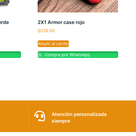
erde
2X1 Armor case rojo
Q
129.00
Añadir al carrito
Compra por WhatsApp
Atención personalizada
siempre