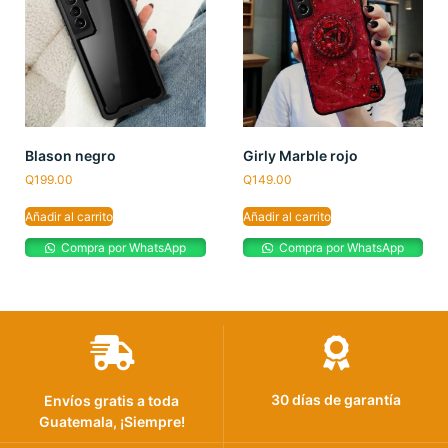
Blason negro
Girly Marble rojo
Q
199.00
Q
149.00
Añadir al carrito
Añadir al carrito
Compra por WhatsApp
Compra por WhatsApp
30 días de garantía
Envíos gratis a toda
Guatemala, ¡Siempre!