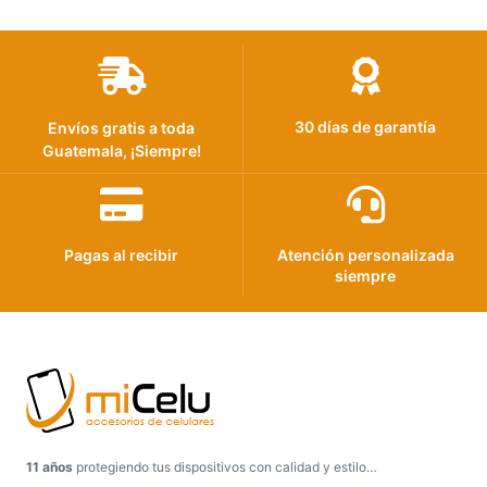
30 días de garantía
Envíos gratis a toda
Guatemala, ¡Siempre!
Pagas al recibir
Atención personalizada
siempre
11 años
protegiendo tus dispositivos con calidad y estilo…