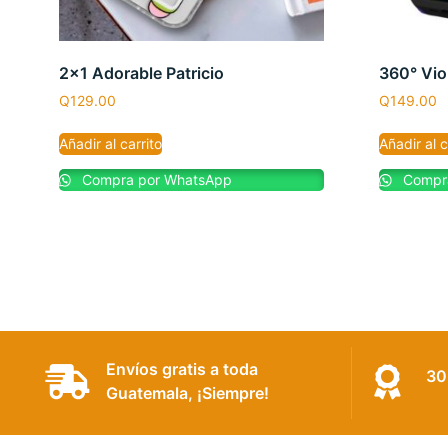
2×1 Adorable Patricio
360° Viol
Q
129.00
Q
149.00
Añadir al carrito
Añadir al c
Compra por WhatsApp
Compra
Envíos gratis a toda
30
Guatemala, ¡Siempre!