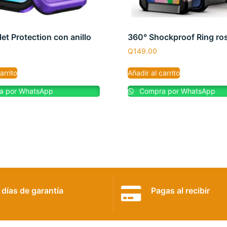
et Protection con anillo
360° Shockproof Ring ro
Q
149.00
arrito
Añadir al carrito
 por WhatsApp
Compra por WhatsApp
 días de garantía
Pagas al recibir