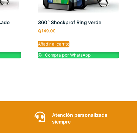
sado
360° Shockprof Ring verde
Q
149.00
Añadir al carrito
Compra por WhatsApp
Atención personalizada
siempre