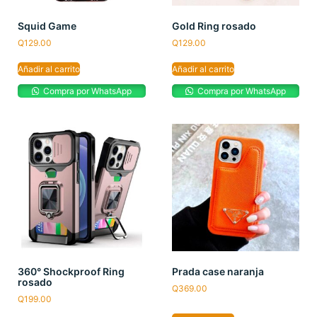
Squid Game
Gold Ring rosado
Q
129.00
Q
129.00
Añadir al carrito
Añadir al carrito
Compra por WhatsApp
Compra por WhatsApp
360° Shockproof Ring
Prada case naranja
rosado
Q
369.00
Q
199.00