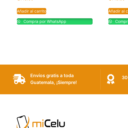
Añadir al carrito
Añadir al c
Compra por WhatsApp
Compra
Envíos gratis a toda
30
Guatemala, ¡Siempre!