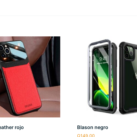
eather rojo
Blason negro
Q
149.00