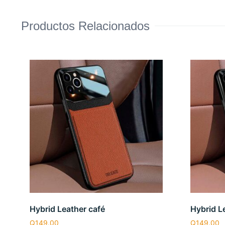
Productos Relacionados
Hybrid Leather café
Hybrid L
Q
149.00
Q
149.00