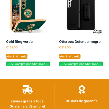
Gold Ring verde
Otterbox Defender negro
Q
129.00
Q
219.00
Añadir al carrito
Añadir al carrito
Compra por WhatsApp
Compra por WhatsApp
30 días de garantía
Envíos gratis a toda
Guatemala, ¡Siempre!