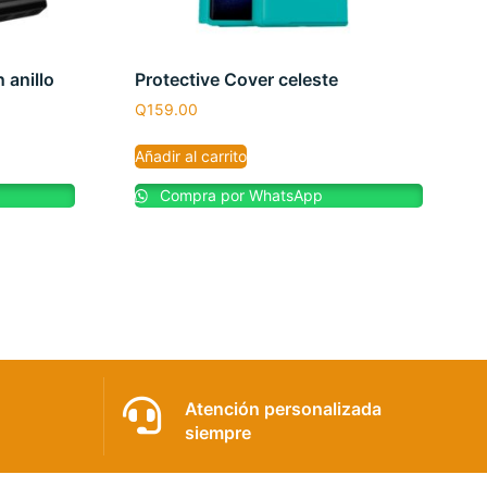
 anillo
Protective Cover celeste
Q
159.00
Añadir al carrito
Compra por WhatsApp
Atención personalizada
siempre