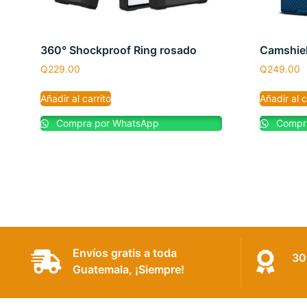
360° Shockproof Ring rosado
Camshiel
Q
229.00
Q
249.00
Añadir al carrito
Añadir al c
Compra por WhatsApp
Compra
Envíos gratis a toda
30
Guatemala, ¡Siempre!