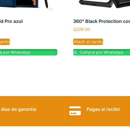
d Pro azul
360° Black Protection con
Q
229.00
arrito
Añadir al carrito
 por WhatsApp
Compra por WhatsApp
 días de garantía
Pagas al recibir