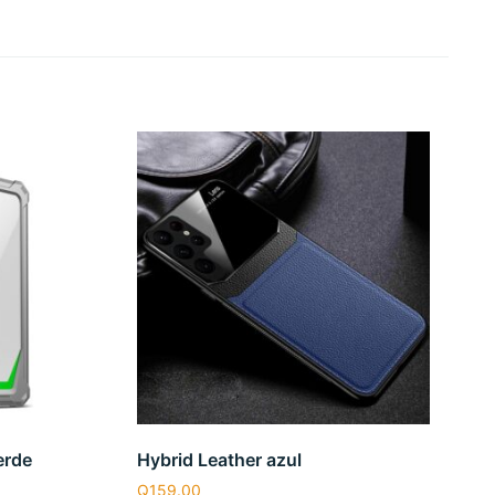
erde
Hybrid Leather azul
Q
159.00