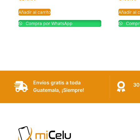
Añadir al carrito
Añadir al c
Compra por WhatsApp
Compra
Envíos gratis a toda
30
Guatemala, ¡Siempre!