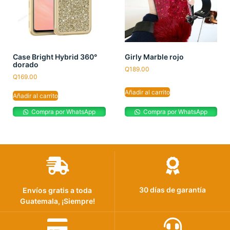
Case Bright Hybrid 360°
Girly Marble rojo
dorado
Q
189.00
Q
169.00
Añadir al carrito
Añadir al carrito
Compra por WhatsApp
Compra por WhatsApp
30 días de garantía
Envíos gratis a toda
Guatemala, ¡Siempre!