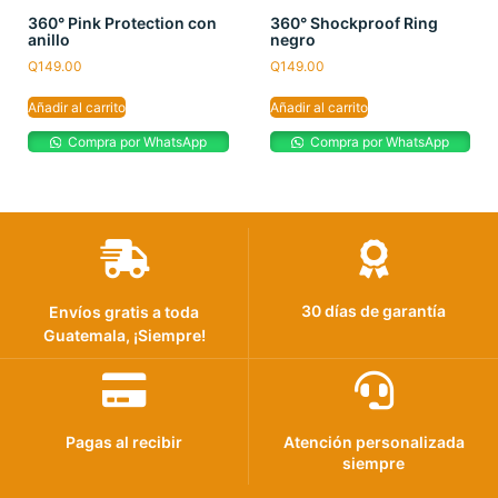
360° Pink Protection con
360° Shockproof Ring
anillo
negro
Q
149.00
Q
149.00
Añadir al carrito
Añadir al carrito
Compra por WhatsApp
Compra por WhatsApp
30 días de garantía
Envíos gratis a toda
Guatemala, ¡Siempre!
Pagas al recibir
Atención personalizada
siempre