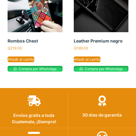
Rombos Chest
Leather Premium negro
Q
219.00
Q
199.00
Añadir al carrito
Añadir al carrito
Compra por WhatsApp
Compra por WhatsApp
30 días de garantía
Envíos gratis a toda
Guatemala, ¡Siempre!