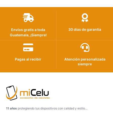
30 días de garantía
Envíos gratis a toda
Guatemala, ¡Siempre!
Pagas al recibir
Atención personalizada
siempre
11 años
protegiendo tus dispositivos con calidad y estilo…