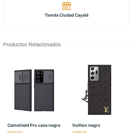
Tienda Ciudad Cayalá
Productos Relacionados
Camshield Pro case negro
Vuitton negro
Q
249.00
Q
369.00