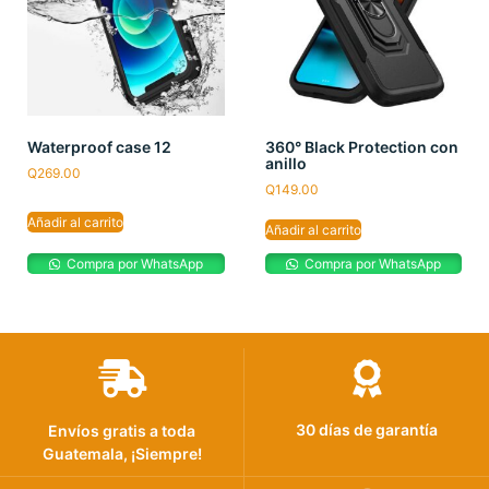
Waterproof case 12
360° Black Protection con
anillo
Q
269.00
Q
149.00
Añadir al carrito
Añadir al carrito
Compra por WhatsApp
Compra por WhatsApp
30 días de garantía
Envíos gratis a toda
Guatemala, ¡Siempre!