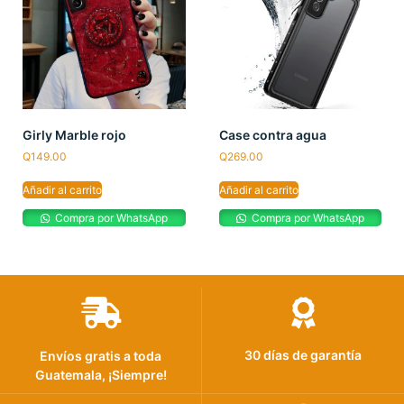
Girly Marble rojo
Case contra agua
Q
149.00
Q
269.00
Añadir al carrito
Añadir al carrito
Compra por WhatsApp
Compra por WhatsApp
30 días de garantía
Envíos gratis a toda
Guatemala, ¡Siempre!