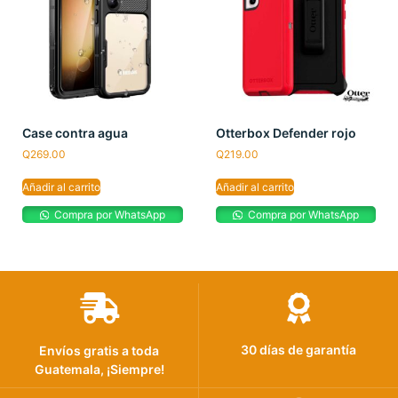
Case contra agua
Otterbox Defender rojo
Q
269.00
Q
219.00
Añadir al carrito
Añadir al carrito
Compra por WhatsApp
Compra por WhatsApp
30 días de garantía
Envíos gratis a toda
Guatemala, ¡Siempre!