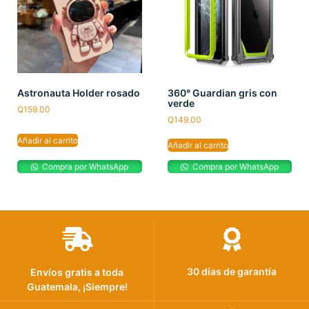
Astronauta Holder rosado
360° Guardian gris con
verde
Q
159.00
Q
149.00
Añadir al carrito
Añadir al carrito
Compra por WhatsApp
Compra por WhatsApp
30 días de garantía
Envíos gratis a toda
Guatemala, ¡Siempre!