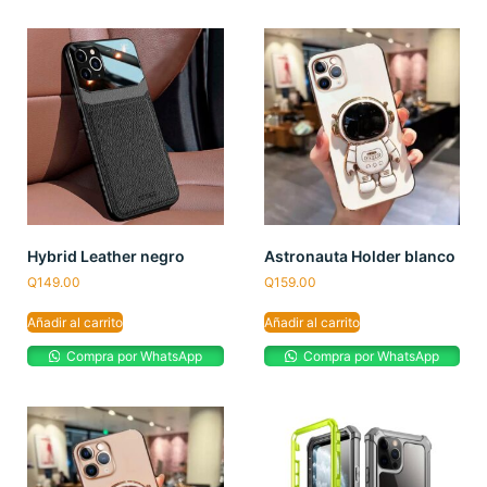
Hybrid Leather negro
Astronauta Holder blanco
Q
149.00
Q
159.00
Añadir al carrito
Añadir al carrito
Compra por WhatsApp
Compra por WhatsApp