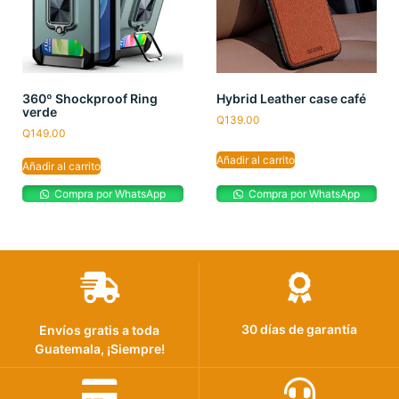
360º Shockproof Ring
Hybrid Leather case café
verde
Q
139.00
Q
149.00
Añadir al carrito
Añadir al carrito
Compra por WhatsApp
Compra por WhatsApp
30 días de garantía
Envíos gratis a toda
Guatemala, ¡Siempre!