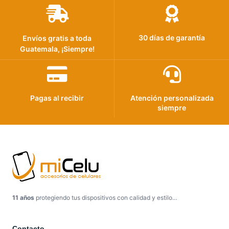
30 días de garantía
Envíos gratis a toda
Guatemala, ¡Siempre!
Pagas al recibir
Atención personalizada
siempre
11 años
protegiendo tus dispositivos con calidad y estilo…
Contacto