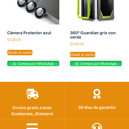
Cámera Protector azul
360° Guardian gris con
verde
Q
129.00
Q
149.00
Añadir al carrito
Añadir al carrito
Compra por WhatsApp
Compra por WhatsApp
30 días de garantía
Envíos gratis a toda
Guatemala, ¡Siempre!